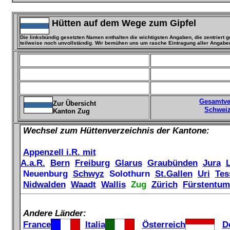
Hütten auf dem Wege
zum Gipfel
Die linksbündig gesetzten Namen enthalten die wichtigsten Angaben, die zentriert 
teilweise noch unvollständig. Wir bemühen uns um rasche Eintragung aller Angaben
Gesamtve
Zur Übersicht
Schweiz
Kanton Zug
Wechsel zum Hüttenverzeichnis der Kantone:
Appenzell i.R. mit
A.a.R.
Bern
Freiburg
Glarus
Graubünden
Jura
Neuenburg
Schwyz
Solothurn
St.Gallen
Uri
Tes
Nidwalden
Waadt
Wallis
Zug
Zürich
Fürstentum
Andere Länder:
France
Italia
Österreich
D