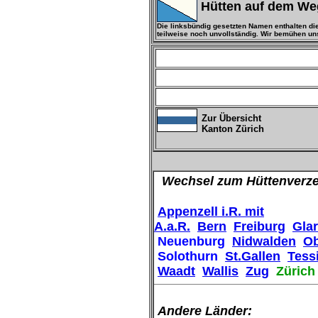
Hütten auf dem W
Die linksbündig gesetzten Namen enthalten die
teilweise noch unvollständig. Wir bemühen un
Zur Übersicht
Kanton Zürich
Wechsel zum Hüttenverze
Appenzell i.R. mit
A.a.R.
Bern
Freiburg
Gla
Neuenburg
Nidwalden
O
Solothurn
St.Gallen
Tess
Waadt
Wallis
Zug
Zürich
Andere Länder: