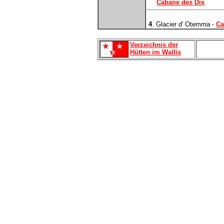
Cabane des Dix
4
. Glacier d' Otemma -
Ca
Verzeichnis der
Hütten im Wallis