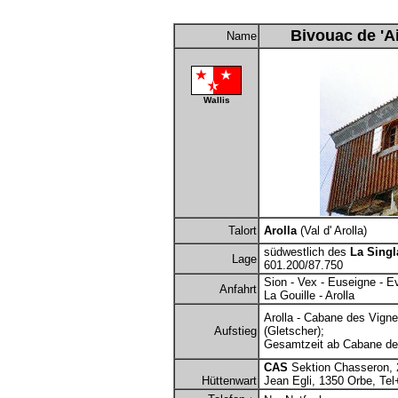
Bivouac de 'Ai
Name
Wallis
Talort
Arolla
(Val d' Arolla)
südwestlich des
La Singl
Lage
601.200/87.750
Sion - Vex - Euseigne - E
Anfahrt
La Gouille - Arolla
Arolla - Cabane des Vigne
Aufstieg
(Gletscher);
Gesamtzeit ab Cabane des
CAS
Sektion Chasseron, 2
Hüttenwart
Jean Egli, 1350 Orbe, Tel