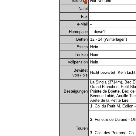
Telefon
Nur Notfunk
-
Natel
-
Fax
-
e-Mail
Homepage
...diese?
Betten
12 - 14 (Winterlager )
Essen
Nein
Trinken
Nein
Vollpension
Nein
Bewirtet
Nicht bewartet. Kein Licht
von / bis
La Singla (3714m), Bec E
Grand Blanchen, Petit Bl
Besteigungen
Pointe de Boette, Bec de 
Becque Labié, Aouille Ts
Arête de la Petite Lire,
1
. Col du Petit M. Collon -
2
. Fenêtre de Durand - Oll
Touren
3
. Cols des Portons - Col 