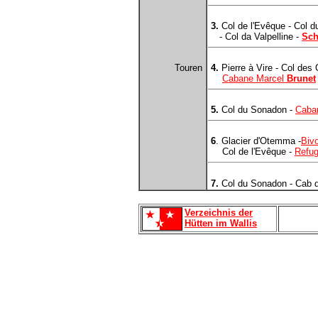
3.
Col de l'Evêque - Col du
- Col da Valpelline -
Sch
Touren
4.
Pierre à Vire - Col des
Cabane Marcel
Brunet
5.
Col du Sonadon -
Caba
6
. Glacier d'Otemma -
Bivo
Col de l'Evêque -
Refu
7.
Col du Sonadon - Cab 
Verzeichnis der
Hütten im Wallis