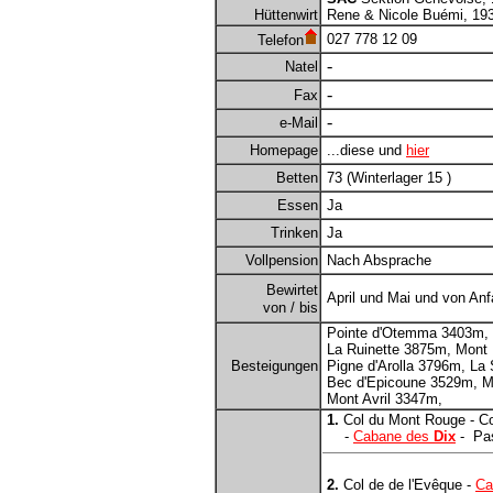
Hüttenwirt
Rene & Nicole Buémi, 1937
027 778 12 09
Telefon
-
Natel
-
Fax
-
e-Mail
Homepage
...diese und
hier
Betten
73 (Winterlager 15 )
Essen
Ja
Trinken
Ja
Vollpension
Nach Absprache
Bewirtet
April und Mai und von Anf
von / bis
Pointe d'Otemma 3403m, 
La Ruinette 3875m, Mont 
Besteigungen
Pigne d'Arolla 3796m, La 
Bec d'Epicoune 3529m, M
Mont Avril 3347m,
1.
Col du Mont Rouge - Col
-
Cabane des
Dix
- Pas
2.
Col de de l'Evêque -
Ca