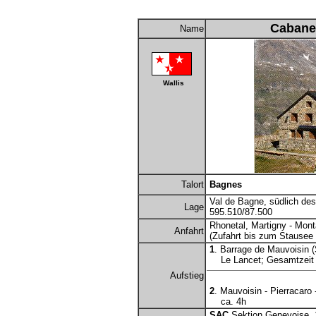
Cabane
Name
Wallis
Talort
Bagnes
Val de Bagne, südlich de
Lage
595.510/87.500
Rhonetal, Martigny - Mont
Anfahrt
(Zufahrt bis zum Stausee
1
. Barrage de Mauvoisin (S
Le Lancet; Gesamtzeit c
Aufstieg
2
. Mauvoisin - Pierracaro 
ca. 4h
SAC
Sektion Genevoise,