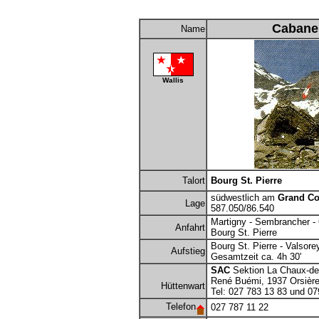
Cabane
Name
Wallis
Talort
Bourg St. Pierre
südwestlich am
Grand C
Lage
587.050/86.540
Martigny - Sembrancher - 
Anfahrt
Bourg St. Pierre
Bourg St. Pierre - Valsore
Aufstieg
Gesamtzeit ca. 4h 30'
SAC
Sektion La Chaux-d
René Buémi, 1937 Orsière
Hüttenwart
Tel: 027 783 13 83 und 07
Telefon
027 787 11 22