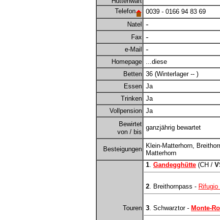
Hüttenwart
Telefon
0039 - 0166 94 83 69
-
Natel
-
Fax
-
e-Mail
Homepage
...diese
Betten
36 (Winterlager -- )
Essen
Ja
Trinken
Ja
Vollpension
Ja
Bewirtet
ganzjährig bewartet
von / bis
Klein-Matterhorn, Breithor
Besteigungen
Matterhorn
1
.
Gandegghütte
(CH /
V
2
. Breithornpass -
Rifugio
Touren
3
. Schwarztor -
Monte-Ro