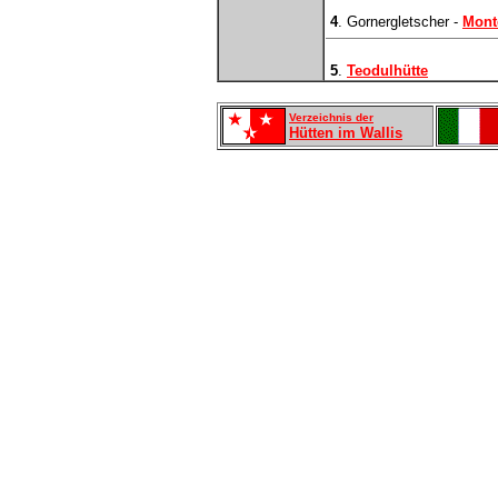
4
. Gornergletscher -
Mont
5
.
Teodulhütte
Verzeichnis der
Hütten im Wallis