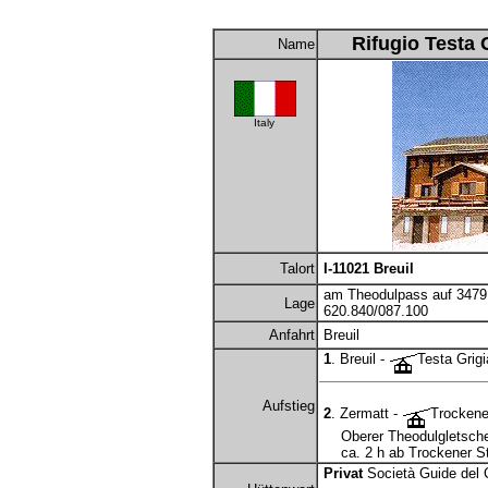
Rifugio Testa 
Name
Italy
Talort
I-11021 Breuil
am Theodulpass auf 347
Lage
620.840/087.100
Anfahrt
Breuil
1
. Breuil -
Testa Grigi
Aufstieg
2
. Zermatt -
Trockene
Oberer Theodulgletscher
ca. 2 h ab Trockener S
Privat
Società Guide del 