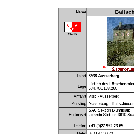
Baltsc
Name
Wallis
Foto:
Talort
3938 Ausserberg
südlich des
Lötschentale
Lage
634.700/138.280
Anfahrt
Visp - Ausserberg
Aufstieg
Ausserberg - Baltschiedert
SAC
Sektion Blümlisalp
Hüttenwirt
Jolanda Stettler, 3910 S
Telefon
+41
(
0)27 952 23 65
Natel
078 647 38 73