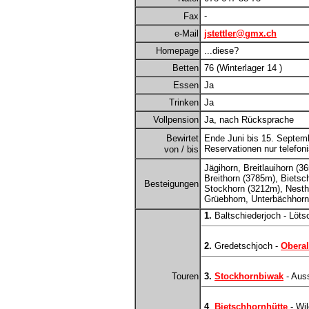
-
Fax
e-Mail
jstettler@gmx.ch
Homepage
...diese?
Betten
76 (Winterlager 14 )
Essen
Ja
Trinken
Ja
Vollpension
Ja, nach Rücksprache
Bewirtet
Ende Juni bis 15. Septem
Reservationen nur telefoni
von / bis
Jägihorn, Breitlauihorn (3
Breithorn (3785m), Bietsc
Besteigungen
Stockhorn (3212m), Nesth
Grüebhorn, Unterbächhorn
1.
Baltschiederjoch - Löts
2.
Gredetschjoch -
Oberal
Touren
3.
Stockhornbiwak
- Aus
4
.
Bietschhornhütte
- Wil