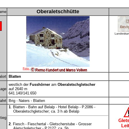
Oberaletschhütte
ame
Landeskar
Foto:
lort
Blatten
westlich der
Fusshörner
am
Oberaletschgletscher
Lage
auf 2640 m
641.140/141.650
ahrt
Brig - Naters - Blatten
1
. Blatten - Bahn auf Belalp - Hotel Belalp - P.2086 -
Oberaletschgletscher; ca. 3 h ab Belalp
tieg
Glets
2
. Fiesch - Fieschertal - Gletscherstube - Grosser
Leit
Aletschgletscher - P.2127; ca. 5h