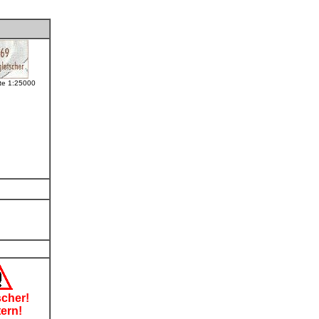
te 1:25000
cher!
ern!