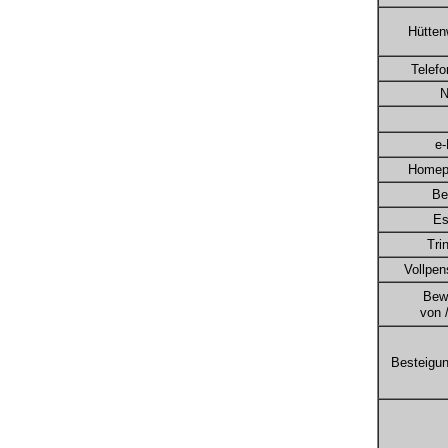
Hütten
Telef
N
e-
Homep
Be
Es
Tri
Vollpen
Bewi
von /
Besteigu