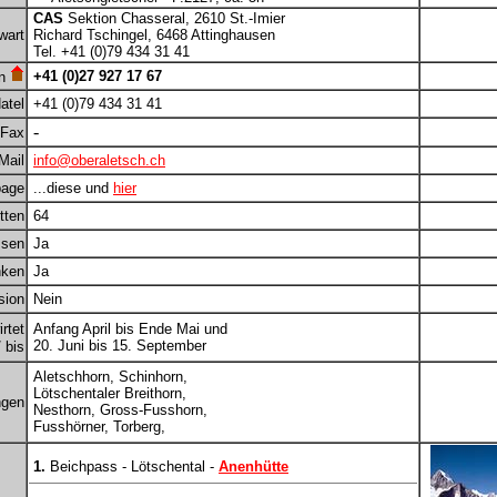
CAS
Sektion Chasseral, 2610 St.-Imier
wart
Richard Tschingel, 6468 Attinghausen
Tel. +41 (0)79 434 31 41
+41 (0)27 927 17 67
on
atel
+41 (0)79 434 31 41
-
Fax
Mail
info@oberaletsch.ch
age
...diese und
hier
tten
64
sen
Ja
nken
Ja
sion
Nein
rtet
Anfang April bis Ende Mai und
20. Juni bis 15. September
 bis
Aletschhorn, Schinhorn,
Lötschentaler Breithorn,
ngen
Nesthorn, Gross-Fusshorn,
Fusshörner, Torberg,
1.
Beichpass - Lötschental -
Anenhütte