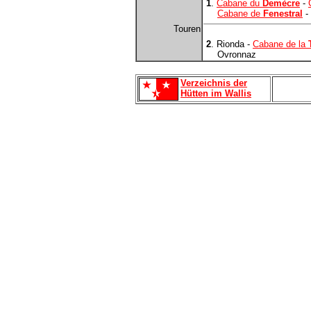
1
.
Cabane du
Demècre
-
Cabane de
Fenestral
-
Touren
2
. Rionda -
Cabane de la
Ovronnaz
Verzeichnis der
Hütten im Wallis