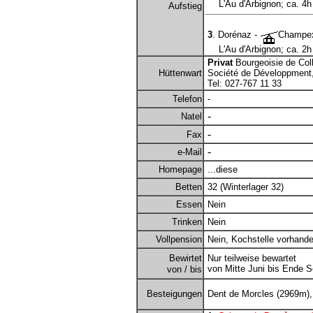
L'Au d'Arbignon; ca. 4h 
Aufstieg
3
. Dorénaz -
Champex 
L'Au d'Arbignon; ca. 2h 
Privat
Bourgeoisie de Col
Hüttenwart
Société de Développment,
Tel: 027-767 11 33
Telefon
-
-
Natel
-
Fax
-
e-Mail
Homepage
...diese
Betten
32 (Winterlager 32)
Essen
Nein
Trinken
Nein
Vollpension
Nein, Kochstelle vorhande
Bewirtet
Nur teilweise bewartet
von Mitte Juni bis Ende 
von / bis
Besteigungen
Dent de Morcles (2969m),