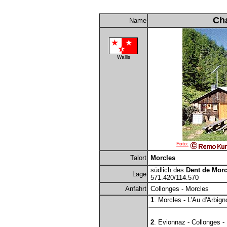
Cha
Name
Wallis
Foto:
Talort
Morcles
südlich des
Dent de Morc
Lage
571.420/114.570
Anfahrt
Collonges - Morcles
1
. Morcles - L'Au d'Arbign
2
. Evionnaz - Collonges -